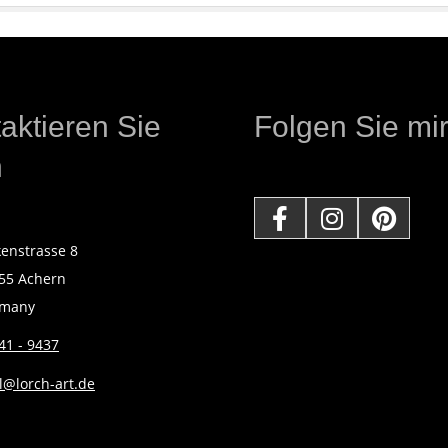
aktieren Sie
Folgen Sie mir
h
kenstrasse 8
55 Achern
rmany
41 - 9437
l@lorch-art.de