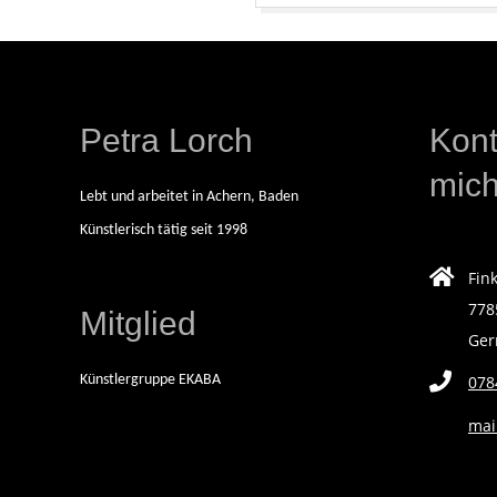
L
2018-
O
10-
23
R
Petra Lorch
Kont
C
mic
Lebt und arbeitet in Achern, Baden
H
Künstlerisch tätig seit 1998
Fin
|
778
Mitglied
Ge
F
Künstlergruppe EKABA
078
R
mai
E