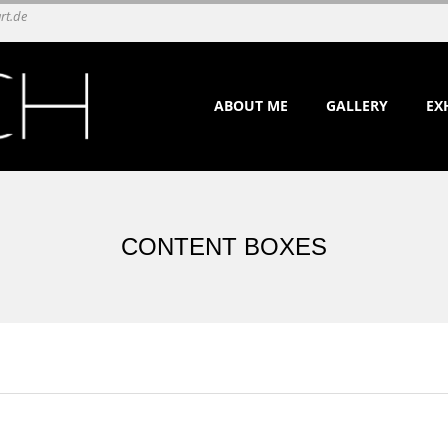
rt.de
Primary
ABOUT ME
GALLERY
EX
Navigation
Menu
CONTENT BOXES