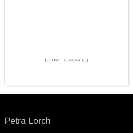
E
I
S
C
[SHOW THUMBNAILS]
H
A
2015-
F
09-
21
F
Petra Lorch
E