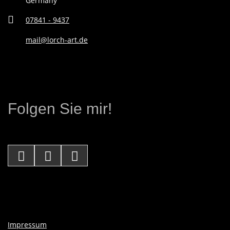
Germany
L
07841 - 9437
E
mail@lorch-art.de
R
I
Folgen Sie mir!
N
Impressum