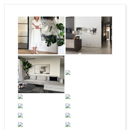
A
L
O
R
C
H
|
F