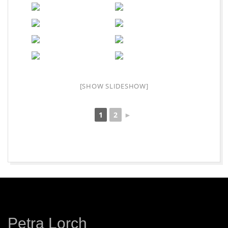
R
E
I
S
[SHOW SLIDESHOW]
C
1
2
►
H
A
2026-
08-
F
09
F
Petra Lorch