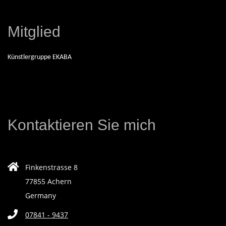
R
E
Mitglied
I
Künstlergruppe EKABA
S
C
Kontaktieren Sie mich
H
A
Finkenstrasse 8
77855 Achern
F
Germany
F
07841 - 9437