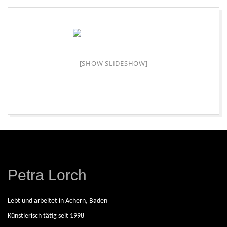
A
L
O
[SHOW SLIDESHOW]
R
C
2026-
08-
H
06
|
Petra Lorch
F
Lebt und arbeitet in Achern, Baden
Künstlerisch tätig seit 1998