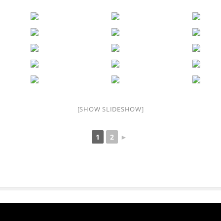
[SHOW SLIDESHOW]
1
2
►