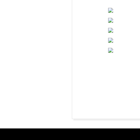
L
O
R
C
H
|
F
2026-
R
08-