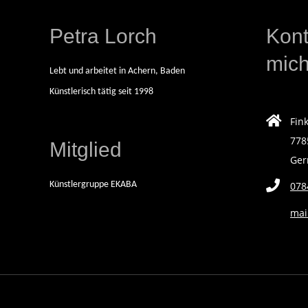
06
E
Petra Lorch
Kont
I
mic
Lebt und arbeitet in Achern, Baden
S
Künstlerisch tätig seit 1998
C
Fin
778
Mitglied
H
Ge
Künstlergruppe EKABA
078
A
mai
F
F