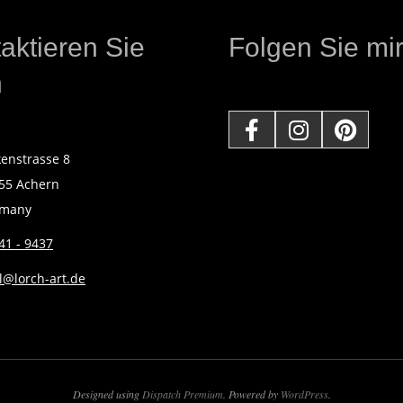
aktieren Sie
Folgen Sie mir
h
kenstrasse 8
55 Achern
rmany
41 - 9437
l@lorch-art.de
Designed using
Dispatch Premium
. Powered by
WordPress
.