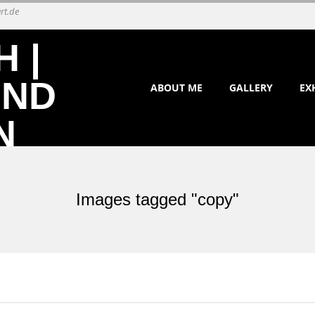
rt.de
Primary
ABOUT ME
GALLERY
EX
Navigation
Menu
Images tagged "copy"