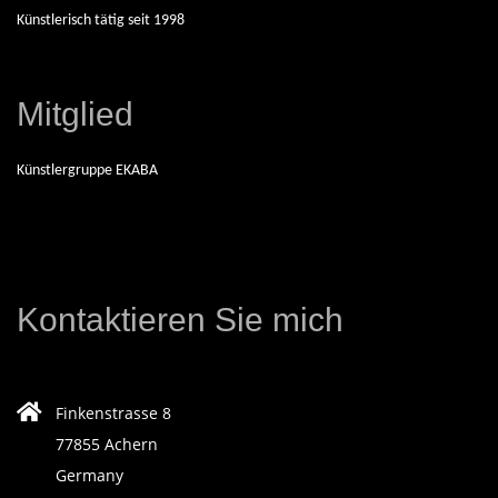
E
Künstlerisch tätig seit 1998
I
S
Mitglied
C
Künstlergruppe EKABA
H
A
Kontaktieren Sie mich
F
F
Finkenstrasse 8
77855 Achern
E
Germany