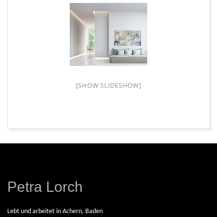
L
O
R
C
[SHOW SLIDESHOW]
H
|
2026-
08-
F
06
Petra Lorch
R
Lebt und arbeitet in Achern, Baden