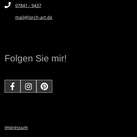
07841 - 9437
N
mail@lorch-art.de
D
E
Folgen Sie mir!
K
Ü
N
S
T
Impressum