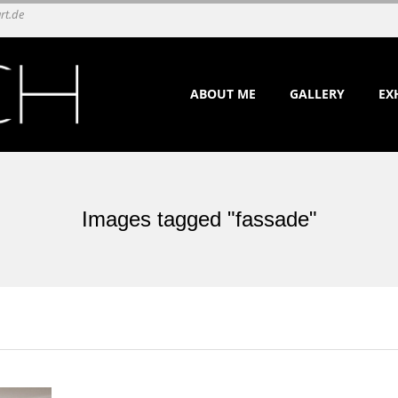
rt.de
Primary
ABOUT ME
GALLERY
EX
Navigation
Menu
Images tagged "fassade"