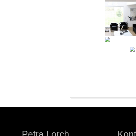
L
O
R
C
H
|
F
2026-
08-
R
06
E
Petra Lorch
Kont