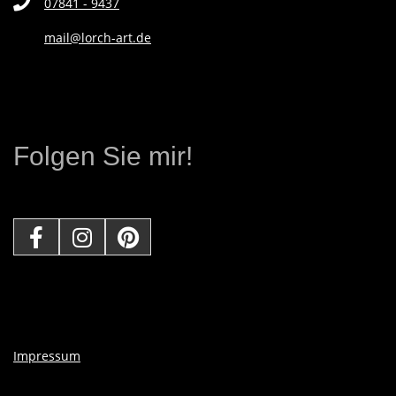
07841 - 9437
L
mail@lorch-art.de
E
R
Folgen Sie mir!
I
N
Impressum