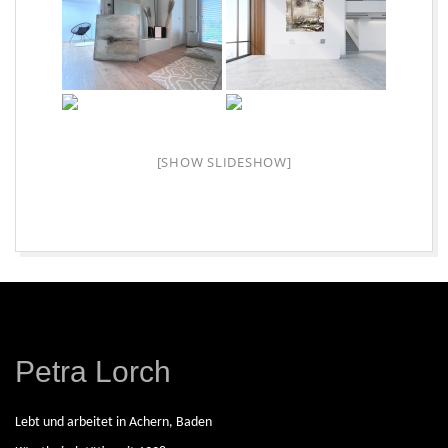
E
I
S
C
[SHOW SLIDESHOW]
H
A
2026-
08-
F
07
Petra Lorch
F
E
Lebt und arbeitet in Achern, Baden