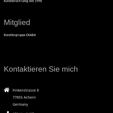
Künstlerisch tätig seit 1998
N
D
Mitglied
E
Künstlergruppe EKABA
K
Ü
Kontaktieren Sie mich
N
S
Finkenstrasse 8
77855 Achern
T
Germany