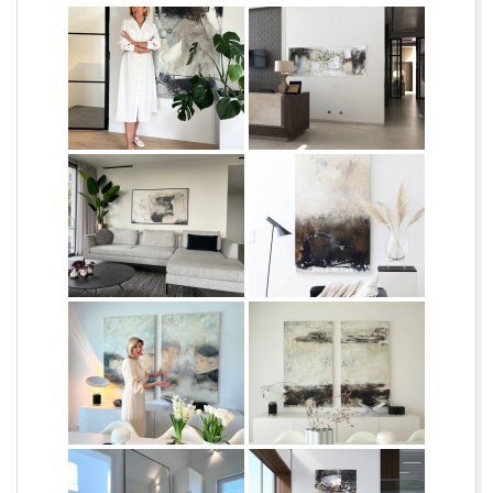
L
O
R
C
H
|
F
R