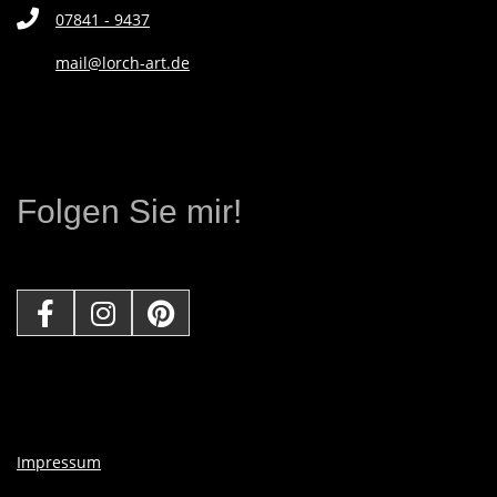
07841 - 9437
N
mail@lorch-art.de
D
E
Folgen Sie mir!
K
Ü
N
S
T
Impressum