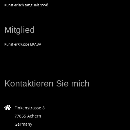
E
Künstlerisch tätig seit 1998
I
S
Mitglied
C
Künstlergruppe EKABA
H
A
Kontaktieren Sie mich
F
F
Finkenstrasse 8
77855 Achern
E
Germany