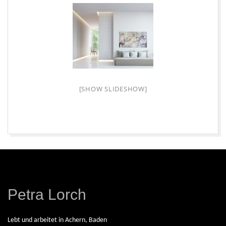
L
O
R
C
[SHOW SLIDESHOW]
H
|
2026-
08-
F
08
Petra Lorch
R
Lebt und arbeitet in Achern, Baden