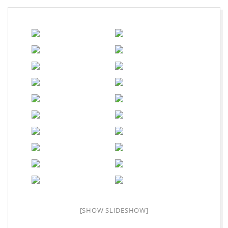
A
L
O
R
C
H
|
F
[SHOW SLIDESHOW]