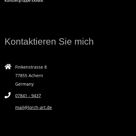
Künstlergruppe EKABA
E
N
Kontaktieren Sie mich
D
E
Finkenstrasse 8
K
77855 Achern
Germany
Ü
07841 - 9437
N
mail@lorch-art.de
S