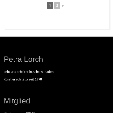
R
1
2
►
E
I
2026-
S
08-
06
C
Petra Lorch
H
Lebt und arbeitet in Achern, Baden
A
Künstlerisch tätig seit 1998
F
Mitglied
F