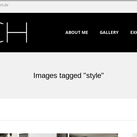
rt.de
Primary
ABOUT ME
GALLERY
EX
Navigation
Menu
Images tagged "style"