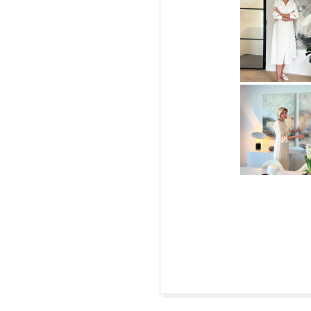
L
O
R
C
H
|
F
R
E
2026-