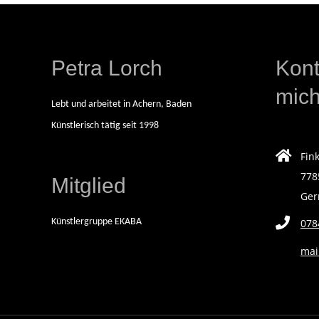
08-
I
09
S
Petra Lorch
Kont
mic
C
Lebt und arbeitet in Achern, Baden
Künstlerisch tätig seit 1998
H
Fin
A
778
Mitglied
Ge
F
Künstlergruppe EKABA
078
F
mai
E