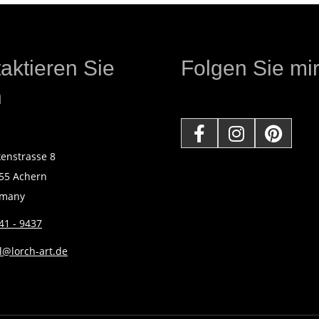
aktieren Sie
Folgen Sie mir
h
kenstrasse 8
55 Achern
rmany
41 - 9437
l@lorch-art.de