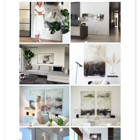
L
O
R
C
H
|
F
R