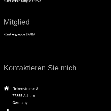
Künstlerisch tätig seit 1998
N
D
Mitglied
E
Künstlergruppe EKABA
K
Ü
Kontaktieren Sie mich
N
S
Finkenstrasse 8
77855 Achern
T
Germany