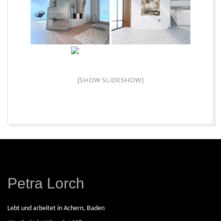
E
I
S
C
[SHOW SLIDESHOW]
H
A
2026-
08-
F
08
Petra Lorch
F
E
Lebt und arbeitet in Achern, Baden