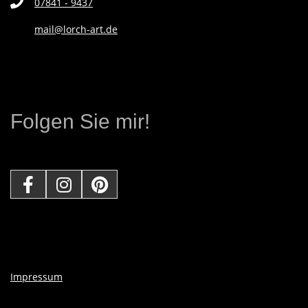
07841 - 9437
L
mail@lorch-art.de
E
R
Folgen Sie mir!
I
N
Impressum