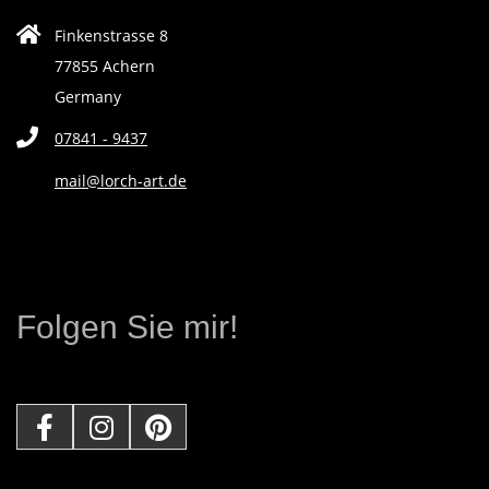
E
Finkenstrasse 8
77855 Achern
N
Germany
07841 - 9437
D
mail@lorch-art.de
E
K
Ü
Folgen Sie mir!
N
S