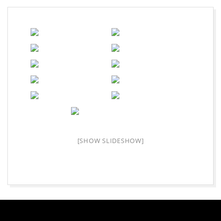
A
L
O
R
C
H
[SHOW SLIDESHOW]
|
F
2026-
08-
08