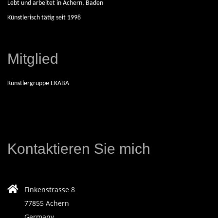
Lebt und arbeitet in Achern, Baden
N
Künstlerisch tätig seit 1998
D
Mitglied
E
Künstlergruppe EKABA
K
Ü
N
Kontaktieren Sie mich
S
Finkenstrasse 8
T
77855 Achern
Germany