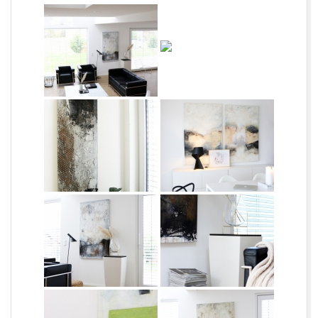
L
O
R
C
H
|
F
R