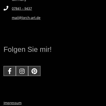
L
07841 - 9437
E
mail@lorch-art.de
R
I
Folgen Sie mir!
N
Impressum