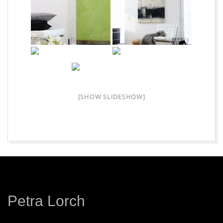
E
I
S
C
[SHOW SLIDESHOW]
H
A
2026-
F
08-
06
F
Petra Lorch
E